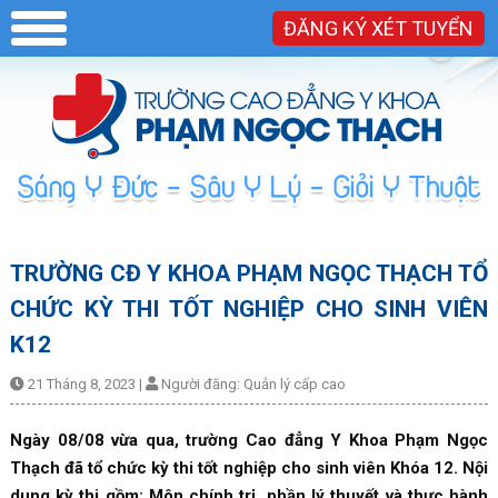
ĐĂNG KÝ XÉT TUYỂN
TRƯỜNG CĐ Y KHOA PHẠM NGỌC THẠCH TỔ
CHỨC KỲ THI TỐT NGHIỆP CHO SINH VIÊN
K12
21 Tháng 8, 2023
|
Người đăng:
Quản lý cấp cao
Ngày 08/08 vừa qua, trường Cao đẳng Y Khoa Phạm Ngọc
Thạch đã tổ chức kỳ thi tốt nghiệp cho sinh viên Khóa 12. Nội
dung kỳ thi gồm: Môn chính trị, phần lý thuyết và thực hành