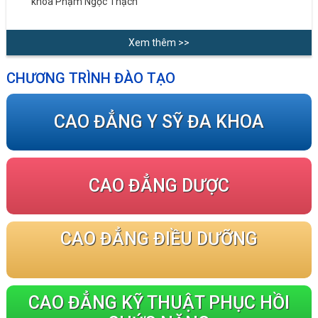
khoa Phạm Ngọc Thạch
Xem thêm >>
CHƯƠNG TRÌNH ĐÀO TẠO
CAO ĐẲNG Y SỸ ĐA KHOA
CAO ĐẲNG DƯỢC
CAO ĐẲNG ĐIỀU DƯỠNG
CAO ĐẲNG KỸ THUẬT PHỤC HỒI