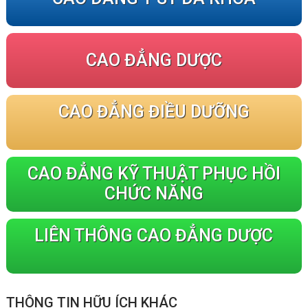
CAO ĐẲNG DƯỢC
CAO ĐẲNG ĐIỀU DƯỠNG
CAO ĐẲNG KỸ THUẬT PHỤC HỒI
CHỨC NĂNG
LIÊN THÔNG CAO ĐẲNG DƯỢC
THÔNG TIN HỮU ÍCH KHÁC