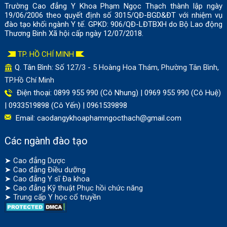
Trường Cao đẳng Y Khoa Phạm Ngọc Thạch thành lập ngày
19/06/2006 theo quyết định số 3015/QĐ-BGD&ĐT với nhiệm vụ
đào tạo khối ngành Y tế. GPKD: 906/QĐ-LĐTBXH do Bộ Lao động
Thương Binh Xã hội cấp ngày 12/07/2018.
TP. HỒ CHÍ MINH
Q. Tân Bình: Số
127/3 - 5 Hoàng Hoa Thám, Phường Tân Bình,
TP.Hồ Chí Minh
Điện thoại: 0899 955 990 (Cô Nhung) | 0969 955 990 (Cô Huệ)
| 0933519898 (Cô Yến) | 0961539898
Email:
caodangykhoaphamngocthach@gmail.com
Các ngành đào tạo
➤
Cao đẳng Dược
➤
Cao đẳng Điều dưỡng
➤
Cao đẳng Y sĩ Đa khoa
➤
Cao đẳng Kỹ thuật Phục hồi chức năng
➤
Trung cấp Y học cổ truyền