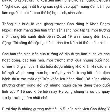
bày tỏ lòng biết ơn. Từ xưa đến nay, nghề giáo vẫn được biết đến
“ Nghề cao quý nhất trong các nghề cao quý”, mang đến bài học
làm người cho biết bao thế hệ học sinh, sinh viên.
Thông qua buổi lễ khai giảng trường Cao đẳng Y Khoa Phạm
Ngọc Thạch mang đến tinh thần sẵn sàng học tập tại môi trường
mới trong bối cảnh dịch bệnh Covid 19 ảnh hưởng đến hoạt
động, đời sống để tiếp tục hành trình tìm kiếm tri thức của mình.
Các bạn tân sinh viên của trường có dịp được làm quen với các
hoạt động, các bạn mới, môi trường mới qua những buổi học
online thời gian qua. Thấu hiểu được những khó khăn khi các em
bỡ ngỡ với phương thức học mới, tuy nhiên trong bối cảnh dịch
bệnh thì trước mắt đặt “sức khỏe lên hàng đầu”. Đó cũng chính
phương châm sống đối với những người đã và đang theo đuổi
lĩnh vực Y Tế sức khỏe hiện nay. Hy vọng chúng ta có dịp quay
trở lại trường sớm nhất nhé.
Dưới đây là những gương mặt tiêu biểu của sinh viên Cao đẳng Y