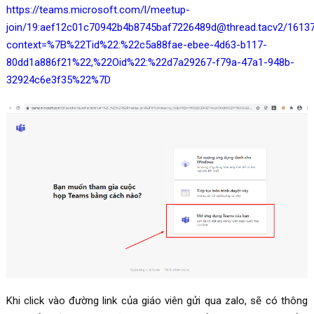
https://teams.microsoft.com/l/meetup-
join/19:
aef12c01c70942b4b8745baf7226489d@thread.tacv2
/1613
context=%7B%22Tid%22:%22c5a88fae-ebee-4d63-b117-
80dd1a886f21%22,%22Oid%22:%22d7a29267-f79a-47a1-948b-
32924c6e3f35%22%7D
Khi click vào đường link của giáo viên gửi qua zalo, sẽ có thông