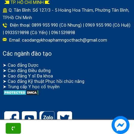
TP. HỒ CHÍ MINH
Q. Tân Bình: Số
127/3 - 5 Hoàng Hoa Thám, Phường Tân Bình,
TP.Hồ Chí Minh
Điện thoại: 0899 955 990 (Cô Nhung) | 0969 955 990 (Cô Huệ)
| 0933519898 (Cô Yến) | 0961539898
Email:
caodangykhoaphamngocthach@gmail.com
Các ngành đào tạo
➤
Cao đẳng Dược
➤
Cao đẳng Điều dưỡng
➤
Cao đẳng Y sĩ Đa khoa
➤
Cao đẳng Kỹ thuật Phục hồi chức năng
➤
Trung cấp Y học cổ truyền