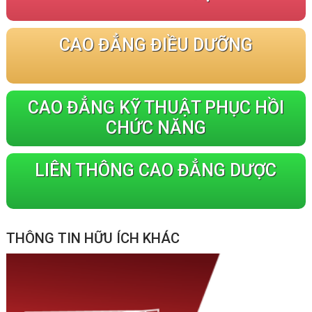
CAO ĐẲNG ĐIỀU DƯỠNG
CAO ĐẲNG KỸ THUẬT PHỤC HỒI
CHỨC NĂNG
LIÊN THÔNG CAO ĐẲNG DƯỢC
THÔNG TIN HỮU ÍCH KHÁC